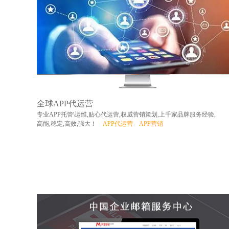
全球APP代运营
专业APP托管\运维,贴心代运营,权威营销策划,上千家品牌服务经验,
高能,稳定,高效,强大！
APP代运营
APP营销