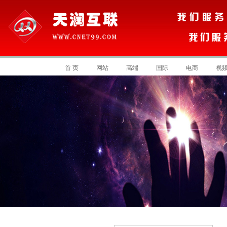
首 页
网站
高端
国际
电商
视