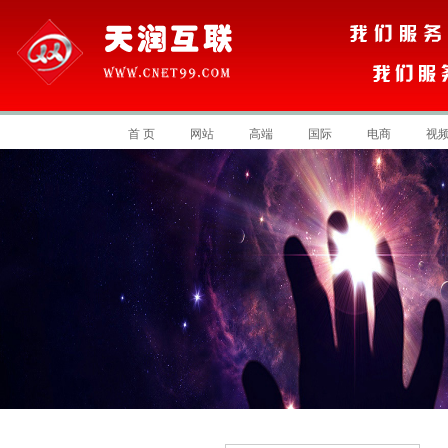
首 页
网站
高端
国际
电商
视