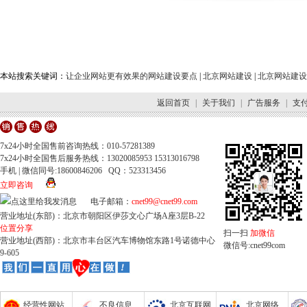
本站搜索关键词：
让企业网站更有效果的网站建设要点
|
北京网站建设
|
北京网站建设
返回首页
|
关于我们
|
广告服务
|
支
7x24小时全国售前咨询热线：010-57281389
7x24小时全国售后服务热线：13020085953 15313016798
手机 | 微信同号:18600846206 QQ：523313456
立即咨询
电子邮箱：
cnet99@cnet99.com
营业地址(东部)：北京市朝阳区伊莎文心广场A座3层B-22
位置分享
扫一扫
加微信
营业地址(西部)：北京市丰台区汽车博物馆东路1号诺德中心
微信号:cnet99com
9-605
经营性网站
不良信息
北京互联网
北京网络