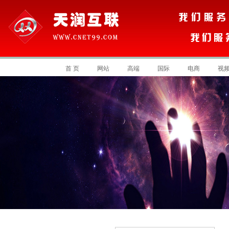
首 页
网站
高端
国际
电商
视