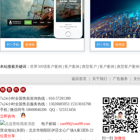
PC+手机
标准版
PC+手机
标准版
本站搜索关键词：
世界500强客户案例
|
客户案例
|
典型客户
|
客户案例
|
典型客户案例
返回首页
|
关于我们
|
广告服务
|
支
7x24小时全国售前咨询热线：010-57281389
7x24小时全国售后服务热线：13020085953 15313016798
手机 | 微信同号:18600846206 QQ：523313456
立即咨询
电子邮箱：
cnet99@cnet99.com
营业地址(东部)：北京市朝阳区伊莎文心广场A座3层B-22
位置分享
扫一扫
加微信