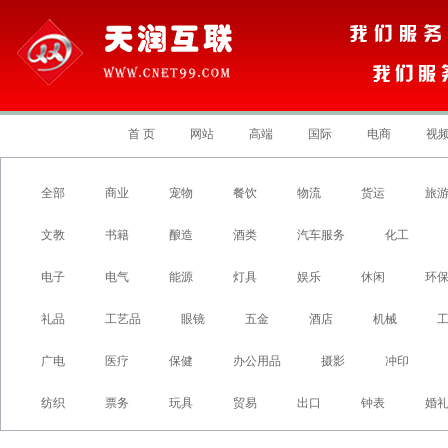
首 页
网站
高端
国际
电商
视
全部
商业
宠物
餐饮
物流
货运
旅
文教
书籍
酿造
酒类
汽车服务
化工
电子
电气
能源
灯具
娱乐
休闲
环
礼品
工艺品
眼镜
五金
酒店
机械
广电
医疗
保健
办公用品
摄影
冲印
纺织
票务
玩具
贸易
出口
钟表
婚