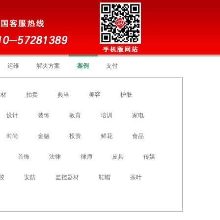
运维
解决方案
案例
支付
建材
拍卖
典当
美容
护肤
设计
装饰
教育
培训
家电
时尚
金融
投资
鲜花
食品
首饰
法律
律师
皮具
传媒
校
安防
监控器材
鞋帽
茶叶