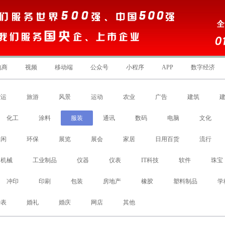
电商
视频
移动端
公众号
小程序
APP
数字经济
货运
旅游
风景
运动
农业
广告
建筑
化工
涂料
服装
通讯
数码
电脑
文化
休闲
环保
展览
展会
家居
日用百货
流行
机械
工业制品
仪器
仪表
IT科技
软件
珠宝
冲印
印刷
包装
房地产
橡胶
塑料制品
学
钟表
婚礼
婚庆
网店
其他