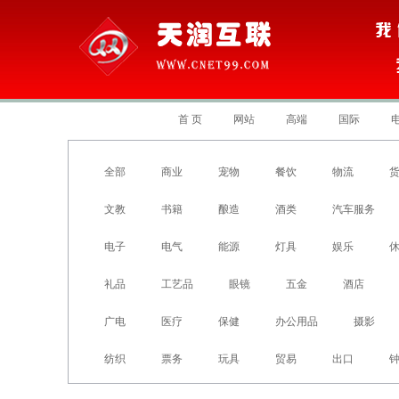
首 页
网站
高端
国际
全部
商业
宠物
餐饮
物流
文教
书籍
酿造
酒类
汽车服务
电子
电气
能源
灯具
娱乐
礼品
工艺品
眼镜
五金
酒店
广电
医疗
保健
办公用品
摄影
纺织
票务
玩具
贸易
出口