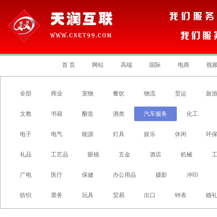
首 页
网站
高端
国际
电商
视
全部
商业
宠物
餐饮
物流
货运
旅
文教
书籍
酿造
酒类
汽车服务
化工
电子
电气
能源
灯具
娱乐
休闲
环
礼品
工艺品
眼镜
五金
酒店
机械
广电
医疗
保健
办公用品
摄影
冲印
纺织
票务
玩具
贸易
出口
钟表
婚