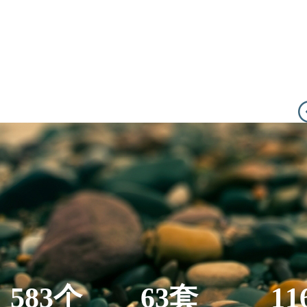
583个
63套
11