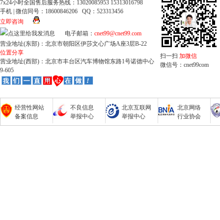
7x24小时全国售后服务热线：13020085953 15313016798
手机 | 微信同号：18600846206 QQ：523313456
立即咨询
电子邮箱：
cnet99@cnet99.com
营业地址(东部)：北京市朝阳区伊莎文心广场A座3层B-22
位置分享
扫一扫
加微信
营业地址(西部)：北京市丰台区汽车博物馆东路1号诺德中心
微信号：cnet99com
9-605
经营性网站
不良信息
北京互联网
北京网络
备案信息
举报中心
举报中心
行业协会