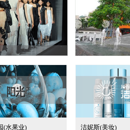
(水果业)
洁妮斯(美妆)