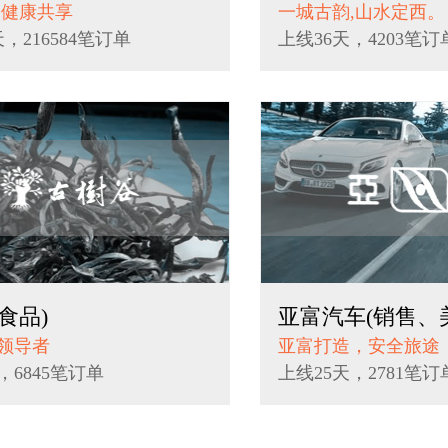
,健康共享
一城古韵,山水定西。
天，216584笔订单
上线36天，4203笔订
食品)
亚富汽车(销售、
领导者
亚富打造，安全旅途
，6845笔订单
上线25天，2781笔订