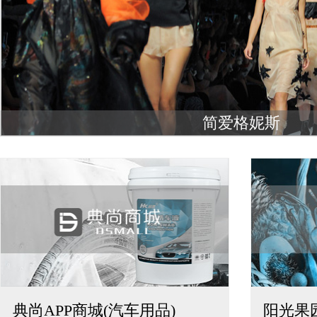
简爱格妮斯
典尚APP商城(汽车用品)
阳光果园