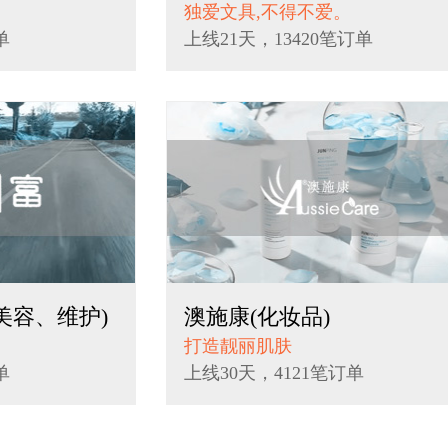
独爱文具,不得不爱。
单
上线21天，13420笔订单
美容、维护)
澳施康(化妆品)
打造靓丽肌肤
单
上线30天，4121笔订单