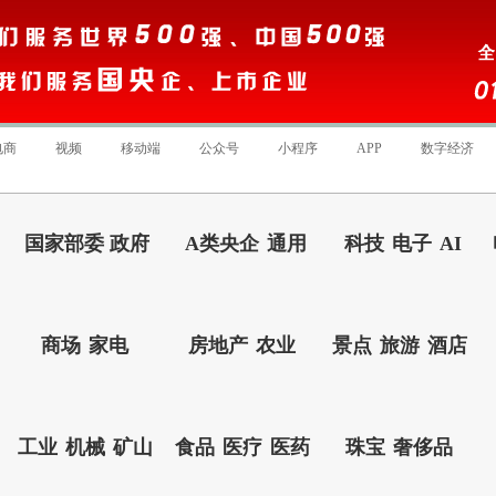
电商
视频
移动端
公众号
小程序
APP
数字经济
国家部委 政府
A类央企
通用
科技
电子
AI
商场
家电
房地产
农业
景点
旅游
酒店
工业
机械
矿山
食品
医疗
医药
珠宝
奢侈品