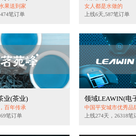
水果送到家
女人都是水做的
1474笔订单
上线6天,587笔订单
业(茶业)
领域LEAWIN(电
，百年传承
中国平安城市优秀品
169笔订单
上线274天，26318