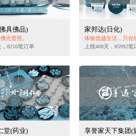
佛具佛品)
家邦达(日化)
,佛光普照。
体验优越生活，只在
天，8216笔订单
上线408天，85992
堂(药业)
享誉家天下集团(