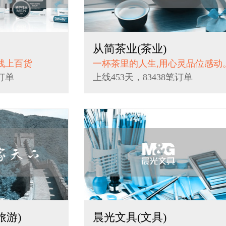
从简茶业(茶业)
线上百货
一杯茶里的人生,用心灵品位感动
笔订单
上线453天，83438笔订单
旅游)
晨光文具(文具)