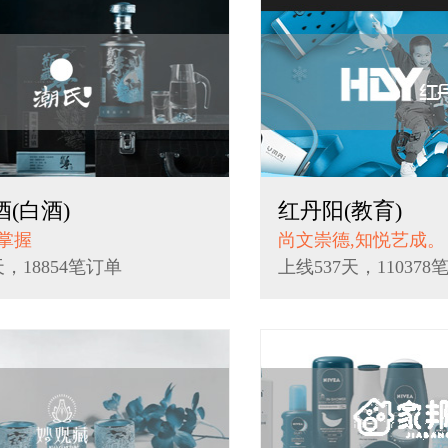
(白酒)
红丹阳(教育)
掌握
尚文崇德,知悦艺成。
天，18854笔订单
上线537天，110378