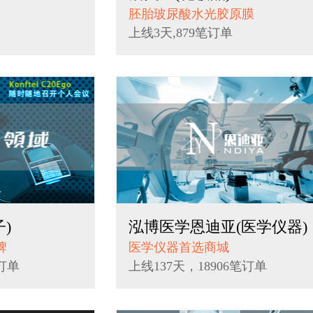
胚胎玻尿酸水光胶原膜
上线3天,879笔订单
子)
泓博医学恩迪亚(医学仪器)
牌
医学仪器首选商城
笔订单
上线137天，18906笔订单