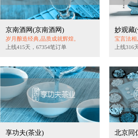
京南酒网(京南酒网)
妙观藏(
岁月酿造经典,品质成就辉煌。
宝言法相
上线415天，67354笔订单
上线316
享功夫(茶业)
北京同仁