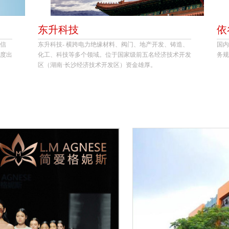
东升科技
依
信
东升科技- 横跨电力绝缘材料、阀门、地产开发、铸造、
国内
度出
化工、科技等多个领域。位于国家级前五名经济技术开发
务规
区（湖南·长沙经济技术开发区）资金雄厚。