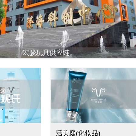
宏骏玩具供应链
活美庭(化妆品)