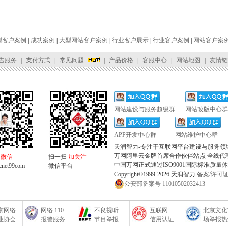
型客户案例
|
成功案例
|
大型网站客户案例
|
行业客户展示
|
行业客户案例
|
网站客户案
告服务
|
支付方式
|
常见问题
|
产品价格
|
客服中心
|
网站地图
|
友情链
网站建设与服务超级群
网站改版中心群
APP开发中心群
网站维护中心群
天润智力-专注于互联网平台建设与服务领
万网阿里云金牌首席合作伙伴站点 全线代
加微信
扫一扫
加关注
中国万网正式通过ISO9001国际标准质量
et99com
微信平台
Copyright©1999-2026 天润智力
备案/许可证编
公安部备案号 11010502032413
京网络
网络 110
不良视听
互联网
北京文化
业协会
报警服务
节目举报
信用认证
场举报热