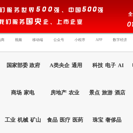
电商
视频
移动端
公众号
小程序
APP
数字经济
国家部委 政府
A类央企
通用
科技
电子
AI
商场
家电
房地产
农业
景点
旅游
酒店
工业
机械
矿山
食品
医疗
医药
珠宝
奢侈品