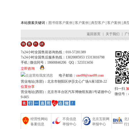
本站搜索关键词：
图书馆客户案例
|
客户案例
|
典型客户
|
客户案例
|
典
返回首页
|
关于我们
|
广
7x24小时全国售前咨询热线：010-57281389
7x24小时全国售后服务热线：13020085953 15313016798
手机 | 微信同号：18600846206 QQ：523313456
立即咨询
电子邮箱：
cnet99@cnet99.com
营业地址(东部)：北京市朝阳区伊莎文心广场A座3层B-22
位置分享
扫一扫
营业地址(西部)：北京市丰台区汽车博物馆东路1号诺德中心
微信号：cn
9-605
经营性网站
不良信息
北京互联网
北
备案信息
举报中心
举报中心
行