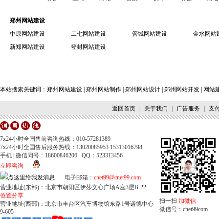
郑州网站建设
中原网站建设
二七网站建设
管城网站建设
金水网站
新郑网站建设
登封网站建设
本站搜索关键词：
郑州网站建设
|
郑州网站制作
|
郑州网站设计
|
郑州网站开发
|
网站
返回首页
|
关于我们
|
广告服务
|
支
7x24小时全国售前咨询热线：010-57281389
7x24小时全国售后服务热线：13020085953 15313016798
手机 | 微信同号：18600846206 QQ：523313456
立即咨询
电子邮箱：
cnet99@cnet99.com
营业地址(东部)：北京市朝阳区伊莎文心广场A座3层B-22
位置分享
扫一扫
加微信
营业地址(西部)：北京市丰台区汽车博物馆东路1号诺德中心
微信号：cnet99com
9-605