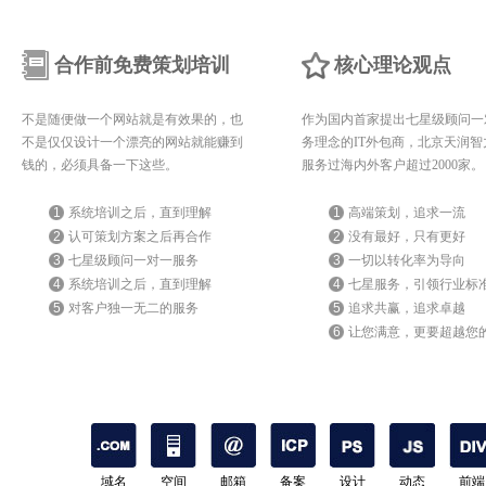
合作前免费策划培训
核心理论观点
不是随便做一个网站就是有效果的，也
作为国内首家提出七星级顾问一
不是仅仅设计一个漂亮的网站就能赚到
务理念的IT外包商，北京天润智
钱的，必须具备一下这些。
服务过海内外客户超过2000家。
1
系统培训之后，直到理解
1
高端策划，追求一流
2
认可策划方案之后再合作
2
没有最好，只有更好
3
七星级顾问一对一服务
3
一切以转化率为导向
4
系统培训之后，直到理解
4
七星服务，引领行业标
5
对客户独一无二的服务
5
追求共赢，追求卓越
6
让您满意，更要超越您
期待
域名
空间
邮箱
备案
设计
动态
前端