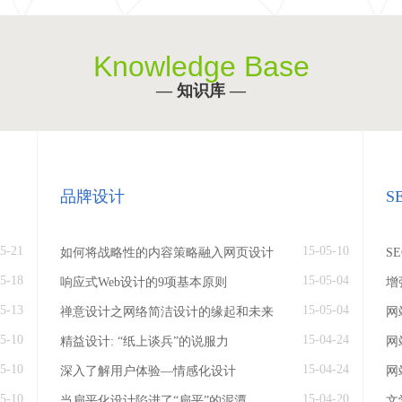
Knowledge Base
— 知识库 —
品牌设计
S
5-21
15-05-10
如何将战略性的内容策略融入网页设计
S
5-18
15-05-04
响应式Web设计的9项基本原则
增
5-13
15-05-04
禅意设计之网络简洁设计的缘起和未来
网
5-10
15-04-24
精益设计: “纸上谈兵”的说服力
网
5-10
15-04-24
深入了解用户体验—情感化设计
网
5-10
15-04-20
当扁平化设计陷进了“扁平”的泥潭
文