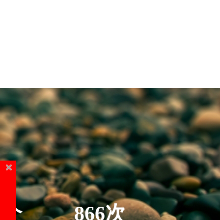
5个
866次