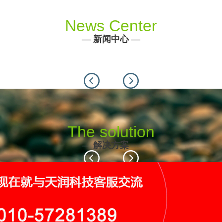
News Center
—
新闻中心
—
Previous
Next
The solution
—
解决方案
—
Previous
Next
116个
19个
9