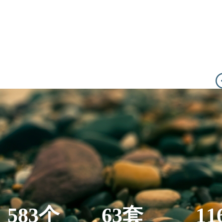
583个
63套
11