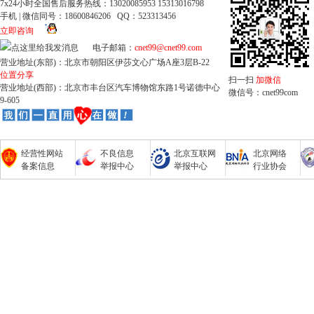
7x24小时全国售后服务热线：13020085953 15313016798
手机 | 微信同号：18600846206 QQ：523313456
立即咨询
电子邮箱：
cnet99@cnet99.com
营业地址(东部)：北京市朝阳区伊莎文心广场A座3层B-22
位置分享
扫一扫
加微信
营业地址(西部)：北京市丰台区汽车博物馆东路1号诺德中心
微信号：cnet99com
9-605
经营性网站
不良信息
北京互联网
北京网络
备案信息
举报中心
举报中心
行业协会