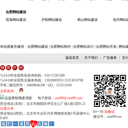
合肥网站建设
瑶海网站建设
庐阳网站建设
蜀山网站建设
包河网站
本站搜索关键词：
合肥网站建设
|
合肥网站制作
|
合肥网站设计
|
合肥网站开发
|
网站
返回首页
|
关于我们
|
广告服务
|
支
7x24小时全国售前咨询热线：010-57281389
7x24小时全国售后服务热线：13020085953 15313016798
手机 | 微信同号：18600846206 QQ：523313456
立即咨询
电子邮箱：
cnet99@cnet99.com
营业地址(东部)：北京市朝阳区伊莎文心广场A座3层B-22
位置分享
扫一扫
加微信
营业地址(西部)：北京市丰台区汽车博物馆东路1号诺德中心
微信号：cnet99com
9-605