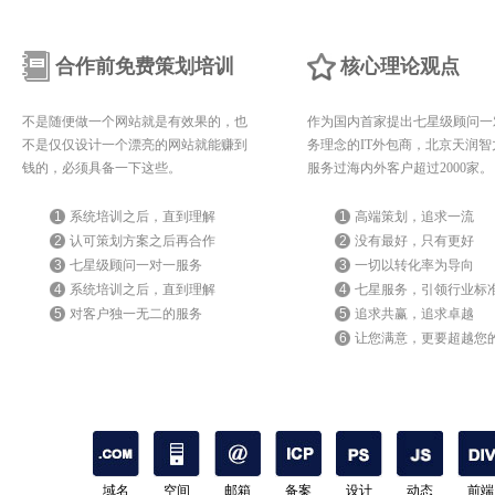
合作前免费策划培训
核心理论观点
不是随便做一个网站就是有效果的，也
作为国内首家提出七星级顾问一
不是仅仅设计一个漂亮的网站就能赚到
务理念的IT外包商，北京天润智
钱的，必须具备一下这些。
服务过海内外客户超过2000家。
1
系统培训之后，直到理解
1
高端策划，追求一流
2
认可策划方案之后再合作
2
没有最好，只有更好
3
七星级顾问一对一服务
3
一切以转化率为导向
4
系统培训之后，直到理解
4
七星服务，引领行业标
5
对客户独一无二的服务
5
追求共赢，追求卓越
6
让您满意，更要超越您
期待
域名
空间
邮箱
备案
设计
动态
前端