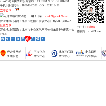
7x24小时全国售后服务热线：13020085953 15313016798
手机 | 微信同号：18600846206 QQ：523313456
立即咨询
电子邮箱：
cnet99@cnet99.com
营业地址(东部)：北京市朝阳区伊莎文心广场A座3层B-22
位置分享
扫一扫
加微信
营业地址(西部)：北京市丰台区汽车博物馆东路1号诺德中心
微信号：cnet99com
9-605
经营性网站
不良信息
北京互联网
北京网络
备案信息
举报中心
举报中心
行业协会