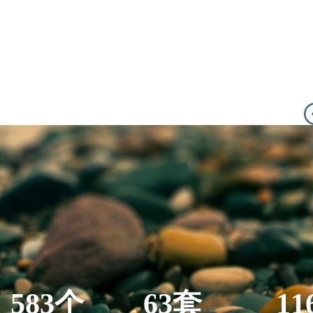
583个
63套
11