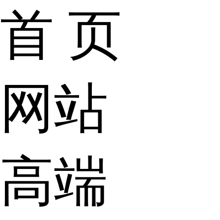
首 页
网站
高端