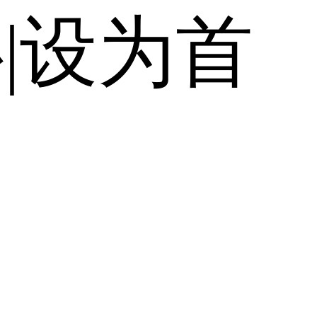
心
|
设为首