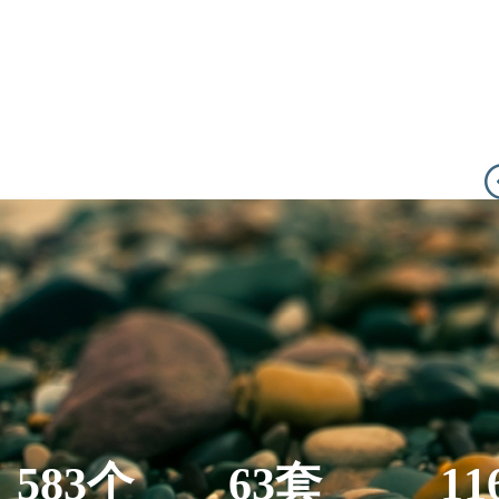
583个
63套
11