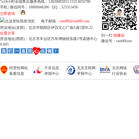
7x24小时全国售后服务热线：13020085953 15313016798
手机 | 微信同号：18600846206 QQ：523313456
立即咨询
电子邮箱：
cnet99@cnet99.com
营业地址(东部)：北京市朝阳区伊莎文心广场A座3层B-22
位置分享
扫一扫
加微信
营业地址(西部)：北京市丰台区汽车博物馆东路1号诺德中心
微信号：cnet99com
9-605
经营性网站
不良信息
北京互联网
北京网络
备案信息
举报中心
举报中心
行业协会