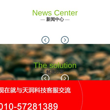
News Center
—
新闻中心
—
Previous
Next
The solution
—
解决方案
—
Previous
Next
116个
19个
9