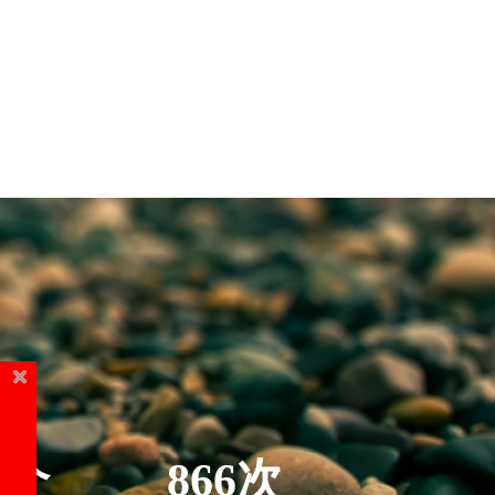
5个
866次