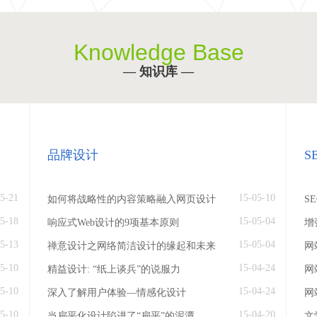
Knowledge Base
— 知识库 —
品牌设计
S
5-21
15-05-10
如何将战略性的内容策略融入网页设计
S
5-18
15-05-04
响应式Web设计的9项基本原则
增
5-13
15-05-04
禅意设计之网络简洁设计的缘起和未来
网
5-10
15-04-24
精益设计: “纸上谈兵”的说服力
网
5-10
15-04-24
深入了解用户体验—情感化设计
网
5-10
15-04-20
当扁平化设计陷进了“扁平”的泥潭
文