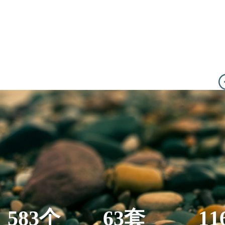
583个
63套
11