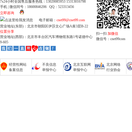
7x24小时全国售后服务热线：13020085953 15313016798
手机 | 微信同号：18600846206 QQ：523313456
立即咨询
电子邮箱：
cnet99@cnet99.com
营业地址(东部)：北京市朝阳区伊莎文心广场A座3层B-22
位置分享
扫一扫
加微信
营业地址(西部)：北京市丰台区汽车博物馆东路1号诺德中心
微信号：cnet99com
9-605
经营性网站
不良信息
北京互联网
北京网络
备案信息
举报中心
举报中心
行业协会