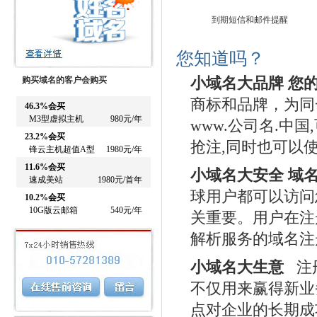
到期短信和邮件提醒
您知道吗？
购买域名的客户会购买
小域名大品牌 您
商标和品牌，为同一
46.3%会买
M3型虚拟主机
980元/年
www.公司名.中
23.2%会买
抢注,同时也可以
锋云主机超值A型
1980元/年
11.6%会买
小域名大安全 域
速成美站
1980元/首年
球用户都可以访问
10.2%会买
10G版云邮箱
540元/年
关重要。用户在注
解析服务的域名注
小域名大生意
注册
不仅用来赢得新业
点对企业的长期成