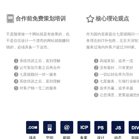
合作前免费策划培训
核心理论观点
不是随便做一个网站就是有效果的，也
作为国内首家提出七星级顾问一
不是仅仅设计一个漂亮的网站就能赚到
务理念的IT外包商，北京天润智
钱的，必须具备一下这些。
服务过海内外客户超过2000家。
1
系统培训之后，直到理解
1
高端策划，追求一流
2
认可策划方案之后再合作
2
没有最好，只有更好
3
七星级顾问一对一服务
3
一切以转化率为导向
4
系统培训之后，直到理解
4
七星服务，引领行业标
5
对客户独一无二的服务
5
追求共赢，追求卓越
6
让您满意，更要超越您
期待
域名
空间
邮箱
备案
设计
动态
前端