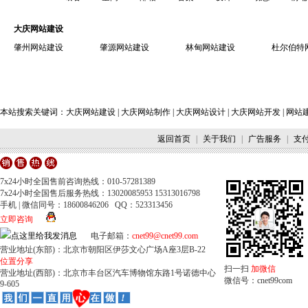
大庆网站建设
肇州网站建设
肇源网站建设
林甸网站建设
杜尔伯特
本站搜索关键词：
大庆网站建设
|
大庆网站制作
|
大庆网站设计
|
大庆网站开发
|
网站
返回首页
|
关于我们
|
广告服务
|
支
7x24小时全国售前咨询热线：010-57281389
7x24小时全国售后服务热线：13020085953 15313016798
手机 | 微信同号：18600846206 QQ：523313456
立即咨询
电子邮箱：
cnet99@cnet99.com
营业地址(东部)：北京市朝阳区伊莎文心广场A座3层B-22
位置分享
扫一扫
加微信
营业地址(西部)：北京市丰台区汽车博物馆东路1号诺德中心
微信号：cnet99com
9-605