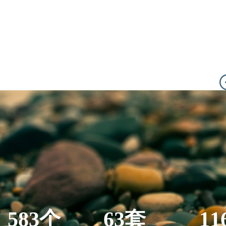
583个
63套
11