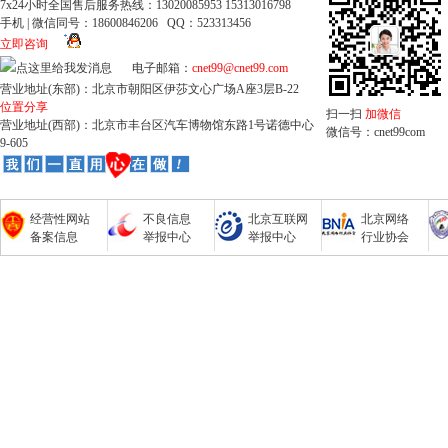
7x24小时全国售后服务热线：13020085953 15313016798
手机 | 微信同号：18600846206 QQ：523313456
立即咨询
电子邮箱：
cnet99@cnet99.com
营业地址(东部)：北京市朝阳区伊莎文心广场A座3层B-22
位置分享
扫一扫
加微信
营业地址(西部)：北京市丰台区汽车博物馆东路1号诺德中心
微信号：cnet99com
9-605
经营性网站
不良信息
北京互联网
北京网络
备案信息
举报中心
举报中心
行业协会