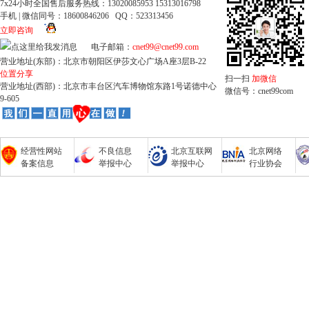
7x24小时全国售后服务热线：13020085953 15313016798
手机 | 微信同号：18600846206 QQ：523313456
立即咨询
电子邮箱：
cnet99@cnet99.com
营业地址(东部)：北京市朝阳区伊莎文心广场A座3层B-22
位置分享
扫一扫
加微信
营业地址(西部)：北京市丰台区汽车博物馆东路1号诺德中心
微信号：cnet99com
9-605
经营性网站
不良信息
北京互联网
北京网络
备案信息
举报中心
举报中心
行业协会