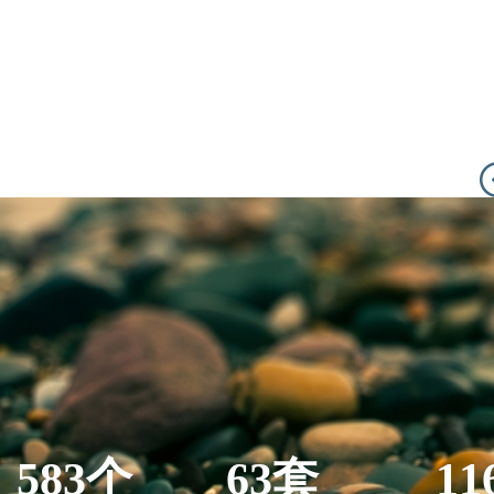
583个
63套
11