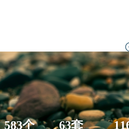
583个
63套
11