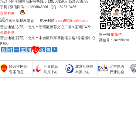
7x24小时全国售后服务热线：13020085953 15313016798
手机 | 微信同号：18600846206 QQ：523313456
立即咨询
电子邮箱：
cnet99@cnet99.com
营业地址(东部)：北京市朝阳区伊莎文心广场A座3层B-22
位置分享
扫一扫
加微信
营业地址(西部)：北京市丰台区汽车博物馆东路1号诺德中心
微信号：cnet99com
9-605
经营性网站
不良信息
北京互联网
北京网络
备案信息
举报中心
举报中心
行业协会