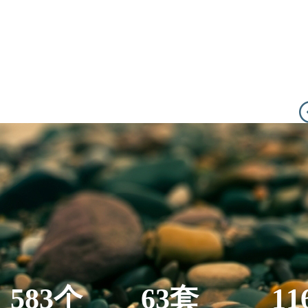
583个
63套
11