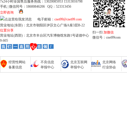
7x24小时全国售后服务热线：13020085953 15313016798
手机 | 微信同号：18600846206 QQ：523313456
立即咨询
电子邮箱：
cnet99@cnet99.com
营业地址(东部)：北京市朝阳区伊莎文心广场A座3层B-22
位置分享
扫一扫
加微信
营业地址(西部)：北京市丰台区汽车博物馆东路1号诺德中心
微信号：cnet99com
9-605
经营性网站
不良信息
北京互联网
北京网络
备案信息
举报中心
举报中心
行业协会