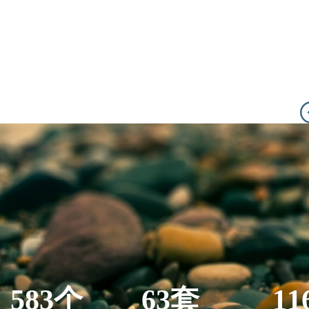
583个
63套
11