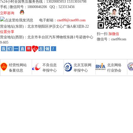
7x24小时全国售后服务热线：13020085953 15313016798
手机 | 微信同号：18600846206 QQ：523313456
立即咨询
电子邮箱：
cnet99@cnet99.com
营业地址(东部)：北京市朝阳区伊莎文心广场A座3层B-22
位置分享
扫一扫
加微信
营业地址(西部)：北京市丰台区汽车博物馆东路1号诺德中心
微信号：cnet99com
9-605
经营性网站
不良信息
北京互联网
北京网络
备案信息
举报中心
举报中心
行业协会