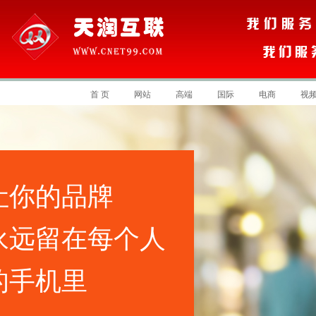
首 页
网站
高端
国际
电商
视
让你的品牌
永远留在每个人
的手机里