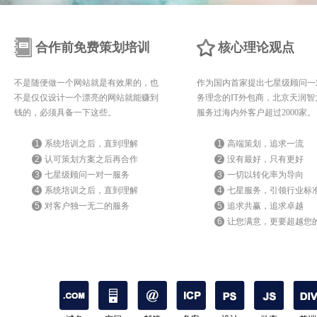
合作前免费策划培训
核心理论观点
不是随便做一个网站就是有效果的，也
作为国内首家提出七星级顾问一
不是仅仅设计一个漂亮的网站就能赚到
务理念的IT外包商，北京天润智
钱的，必须具备一下这些。
服务过海内外客户超过2000家。
1
系统培训之后，直到理解
1
高端策划，追求一流
2
认可策划方案之后再合作
2
没有最好，只有更好
3
七星级顾问一对一服务
3
一切以转化率为导向
4
系统培训之后，直到理解
4
七星服务，引领行业标
5
对客户独一无二的服务
5
追求共赢，追求卓越
6
让您满意，更要超越您
期待