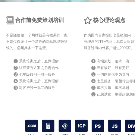
合作前免费策划培训
核心理论观点
不是随便做一个网站就是有效果的，也
作为国内首家提出七星级顾问一
不是仅仅设计一个漂亮的网站就能赚到
务理念的IT外包商，北京天润智
钱的，必须具备一下这些。
服务过海内外客户超过2000家。
1
系统培训之后，直到理解
1
高端策划，追求一流
2
认可策划方案之后再合作
2
没有最好，只有更好
3
七星级顾问一对一服务
3
一切以转化率为导向
4
系统培训之后，直到理解
4
七星服务，引领行业标
5
对客户独一无二的服务
5
追求共赢，追求卓越
6
让您满意，更要超越您
期待