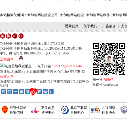
本站搜索关键词：
新加坡网站建设公司
|
新加坡网站建设
|
新加坡网站制作
|
新加坡网
返回首页
|
关于我们
|
广告服务
|
支
7x24小时全国售前咨询热线：010-57281389
7x24小时全国售后服务热线：13020085953 15313016798
手机 | 微信同号:18600846206 QQ：523313456
立即咨询
电子邮箱：
cnet99@cnet99.com
营业地址(东部)：北京市朝阳区伊莎文心广场A座3层B-22
位置分享
扫一扫
加微信
营业地址(西部)：北京市丰台区汽车博物馆东路1号诺德中心
微信号:cnet99com
9-605
经营性网站
不良信息
北京互联网
北京网络
备案信息
举报中心
举报中心
行业协会