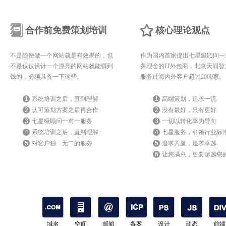
合作前免费策划培训
核心理论观点
不是随便做一个网站就是有效果的，也
作为国内首家提出七星级顾问一
不是仅仅设计一个漂亮的网站就能赚到
务理念的IT外包商，北京天润智
钱的，必须具备一下这些。
服务过海内外客户超过2000家。
1
系统培训之后，直到理解
1
高端策划，追求一流
2
认可策划方案之后再合作
2
没有最好，只有更好
3
七星级顾问一对一服务
3
一切以转化率为导向
4
系统培训之后，直到理解
4
七星服务，引领行业标
5
对客户独一无二的服务
5
追求共赢，追求卓越
6
让您满意，更要超越您
期待
域名
空间
邮箱
备案
设计
动态
前端