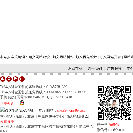
本站搜索关键词：
顺义网站建设
|
顺义网站制作
|
顺义网站设计
|
顺义网站开发
|
网站
返回首页
|
关于我们
|
广告服务
|
支
7x24小时全国售前咨询热线：010-57281389
7x24小时全国售后服务热线：13020085953 15313016798
手机 | 微信同号:18600846206 QQ：523313456
立即咨询
电子邮箱：
cnet99@cnet99.com
营业地址(东部)：北京市朝阳区伊莎文心广场A座3层B-22
位置分享
扫一扫
加微信
营业地址(西部)：北京市丰台区汽车博物馆东路1号诺德中心
微信号:cnet99com
9-605