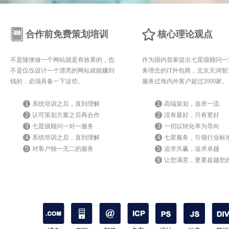
合作前免费策划培训
核心理论观点
不是随便做一个网站就是有效果的，也
作为国内首家提出七星级顾问一
不是仅仅设计一个漂亮的网站就能赚到
务理念的IT外包商，北京天润智
钱的，必须具备一下这些。
服务过海内外客户超过2000家。
1
系统培训之后，直到理解
1
高端策划，追求一流
2
认可策划方案之后再合作
2
没有最好，只有更好
3
七星级顾问一对一服务
3
一切以转化率为导向
4
系统培训之后，直到理解
4
七星服务，引领行业标
5
对客户独一无二的服务
5
追求共赢，追求卓越
6
让您满意，更要超越您
期待