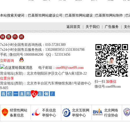
本站搜索关键词：
巴基斯坦网站建设公司
|
巴基斯坦网站建设
|
巴基斯坦网站制作
|
巴
返回首页
|
关于我们
|
广告服务
|
支
7x24小时全国售前咨询热线：010-57281389
7x24小时全国售后服务热线：13020085953 15313016798
手机 | 微信同号:18600846206 QQ：523313456
立即咨询
电子邮箱：
cnet99@cnet99.com
营业地址(东部)：北京市朝阳区伊莎文心广场A座3层B-22
位置分享
扫一扫
加微信
营业地址(西部)：北京市丰台区汽车博物馆东路1号诺德中心
微信号:cnet99com
9-605
经营性网站
不良信息
北京互联网
北京网络
备案信息
举报中心
举报中心
行业协会