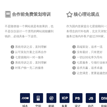
合作前免费策划培训
核心理论观点
不是随便做一个网站就是有效果的，也
作为国内首家提出七星级顾问一
不是仅仅设计一个漂亮的网站就能赚到
务理念的IT外包商，北京天润智
钱的，必须具备一下这些。
服务过海内外客户超过2000家。
1
系统培训之后，直到理解
1
高端策划，追求一流
2
认可策划方案之后再合作
2
没有最好，只有更好
3
七星级顾问一对一服务
3
一切以转化率为导向
4
系统培训之后，直到理解
4
七星服务，引领行业标
5
对客户独一无二的服务
5
追求共赢，追求卓越
6
让您满意，更要超越您
期待
域名
空间
邮箱
备案
设计
动态
前端