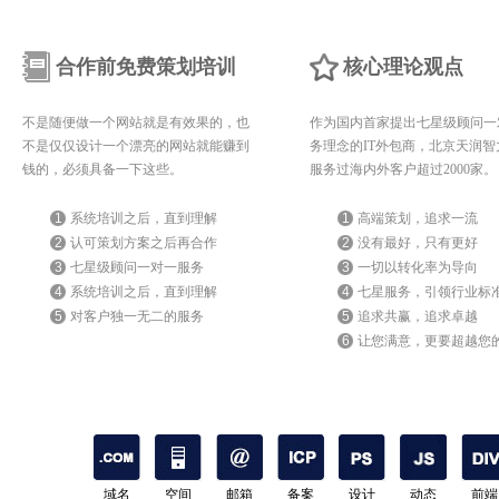
合作前免费策划培训
核心理论观点
不是随便做一个网站就是有效果的，也
作为国内首家提出七星级顾问一
不是仅仅设计一个漂亮的网站就能赚到
务理念的IT外包商，北京天润智
钱的，必须具备一下这些。
服务过海内外客户超过2000家。
1
系统培训之后，直到理解
1
高端策划，追求一流
2
认可策划方案之后再合作
2
没有最好，只有更好
3
七星级顾问一对一服务
3
一切以转化率为导向
4
系统培训之后，直到理解
4
七星服务，引领行业标
5
对客户独一无二的服务
5
追求共赢，追求卓越
6
让您满意，更要超越您
期待
域名
空间
邮箱
备案
设计
动态
前端