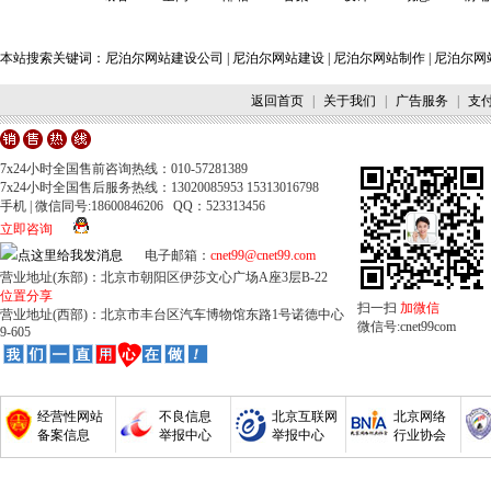
本站搜索关键词：
尼泊尔网站建设公司
|
尼泊尔网站建设
|
尼泊尔网站制作
|
尼泊尔网
返回首页
|
关于我们
|
广告服务
|
支
7x24小时全国售前咨询热线：010-57281389
7x24小时全国售后服务热线：13020085953 15313016798
手机 | 微信同号:18600846206 QQ：523313456
立即咨询
电子邮箱：
cnet99@cnet99.com
营业地址(东部)：北京市朝阳区伊莎文心广场A座3层B-22
位置分享
扫一扫
加微信
营业地址(西部)：北京市丰台区汽车博物馆东路1号诺德中心
微信号:cnet99com
9-605
经营性网站
不良信息
北京互联网
北京网络
备案信息
举报中心
举报中心
行业协会