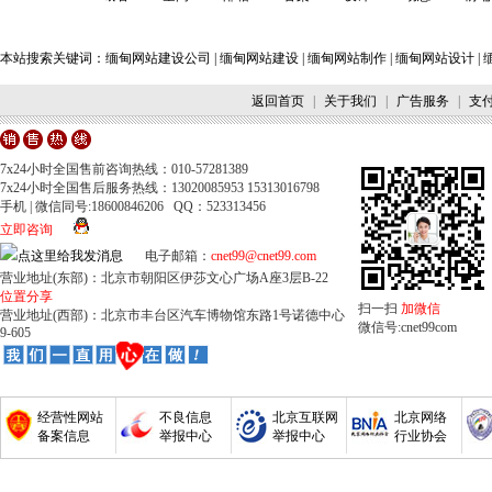
本站搜索关键词：
缅甸网站建设公司
|
缅甸网站建设
|
缅甸网站制作
|
缅甸网站设计
|
返回首页
|
关于我们
|
广告服务
|
支
7x24小时全国售前咨询热线：010-57281389
7x24小时全国售后服务热线：13020085953 15313016798
手机 | 微信同号:18600846206 QQ：523313456
立即咨询
电子邮箱：
cnet99@cnet99.com
营业地址(东部)：北京市朝阳区伊莎文心广场A座3层B-22
位置分享
扫一扫
加微信
营业地址(西部)：北京市丰台区汽车博物馆东路1号诺德中心
微信号:cnet99com
9-605
经营性网站
不良信息
北京互联网
北京网络
备案信息
举报中心
举报中心
行业协会