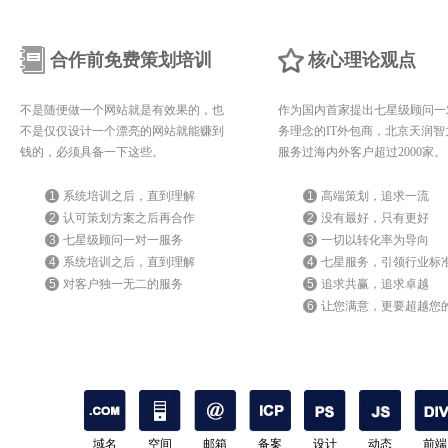
合作前免费策划培训
核心理论观点
不是随便做一个网站就是有效果的，也
作为国内首家提出七星级顾问一
不是仅仅设计一个漂亮的网站就能赚到
务理念的IT外包商，北京天润智
钱的，必须具备一下这些。
服务过海内外客户超过2000家。
1
系统培训之后，直到理解
1
高端策划，追求一流
2
认可策划方案之后再合作
2
没有最好，只有更好
3
七星级顾问一对一服务
3
一切以转化率为导向
4
系统培训之后，直到理解
4
七星服务，引领行业标
5
对客户独一无二的服务
5
追求共赢，追求卓越
6
让您满意，更要超越您
期待
域名
空间
邮箱
备案
设计
动态
前端