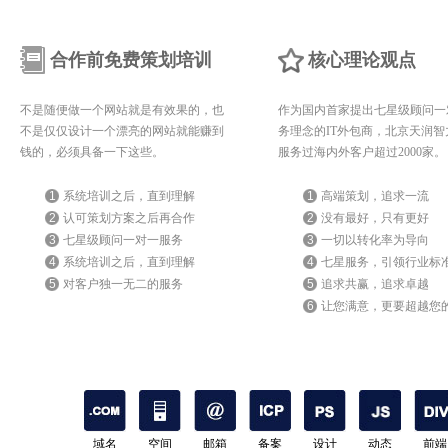
合作前免费策划培训
核心理论观点
不是随便做一个网站就是有效果的，也
作为国内首家提出七星级顾问一
不是仅仅设计一个漂亮的网站就能赚到
务理念的IT外包商，北京天润智
钱的，必须具备一下这些。
服务过海内外客户超过2000家。
1
系统培训之后，直到理解
1
高端策划，追求一流
2
认可策划方案之后再合作
2
没有最好，只有更好
3
七星级顾问一对一服务
3
一切以转化率为导向
4
系统培训之后，直到理解
4
七星服务，引领行业标
5
对客户独一无二的服务
5
追求共赢，追求卓越
6
让您满意，更要超越您
期待
域名
空间
邮箱
备案
设计
动态
前端