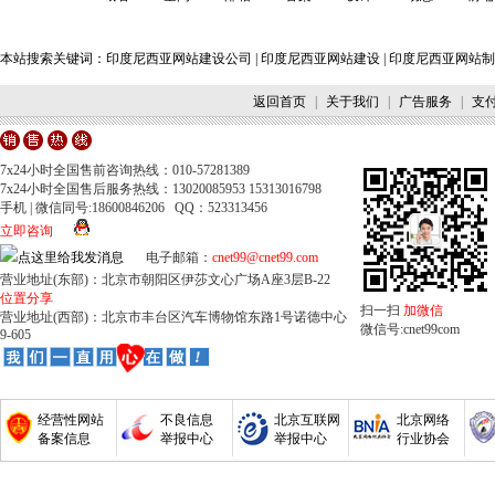
本站搜索关键词：
印度尼西亚网站建设公司
|
印度尼西亚网站建设
|
印度尼西亚网站制
返回首页
|
关于我们
|
广告服务
|
支
7x24小时全国售前咨询热线：010-57281389
7x24小时全国售后服务热线：13020085953 15313016798
手机 | 微信同号:18600846206 QQ：523313456
立即咨询
电子邮箱：
cnet99@cnet99.com
营业地址(东部)：北京市朝阳区伊莎文心广场A座3层B-22
位置分享
扫一扫
加微信
营业地址(西部)：北京市丰台区汽车博物馆东路1号诺德中心
微信号:cnet99com
9-605
经营性网站
不良信息
北京互联网
北京网络
备案信息
举报中心
举报中心
行业协会