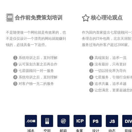
合作前免费策划培训
核心理论观点
不是随便做一个网站就是有效果的，也
作为国内首家提出七星级顾问一
不是仅仅设计一个漂亮的网站就能赚到
务理念的IT外包商，北京天润智
钱的，必须具备一下这些。
服务过海内外客户超过2000家。
1
系统培训之后，直到理解
1
高端策划，追求一流
2
认可策划方案之后再合作
2
没有最好，只有更好
3
七星级顾问一对一服务
3
一切以转化率为导向
4
系统培训之后，直到理解
4
七星服务，引领行业标
5
对客户独一无二的服务
5
追求共赢，追求卓越
6
让您满意，更要超越您
期待
域名
空间
邮箱
备案
设计
动态
前端