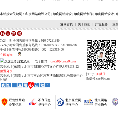
本站搜索关键词：
印度网站建设公司
|
印度网站建设
|
印度网站制作
|
印度网站设计
|
返回首页
|
关于我们
|
广告服务
|
支
7x24小时全国售前咨询热线：010-57281389
7x24小时全国售后服务热线：13020085953 15313016798
手机 | 微信同号:18600846206 QQ：523313456
立即咨询
电子邮箱：
cnet99@cnet99.com
营业地址(东部)：北京市朝阳区伊莎文心广场A座3层B-22
位置分享
扫一扫
加微信
营业地址(西部)：北京市丰台区汽车博物馆东路1号诺德中心
微信号:cnet99com
9-605
经营性网站
不良信息
北京互联网
北京网络
备案信息
举报中心
举报中心
行业协会