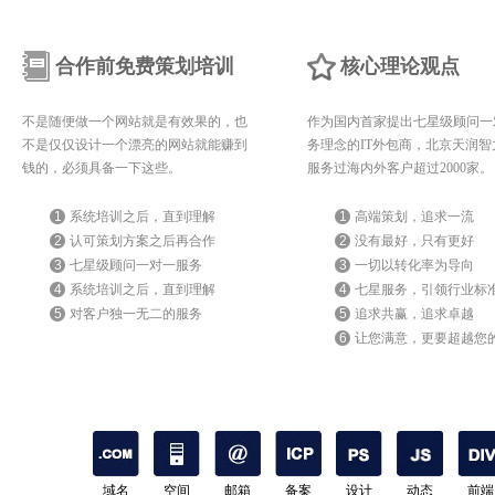
合作前免费策划培训
核心理论观点
不是随便做一个网站就是有效果的，也
作为国内首家提出七星级顾问一
不是仅仅设计一个漂亮的网站就能赚到
务理念的IT外包商，北京天润智
钱的，必须具备一下这些。
服务过海内外客户超过2000家。
1
系统培训之后，直到理解
1
高端策划，追求一流
2
认可策划方案之后再合作
2
没有最好，只有更好
3
七星级顾问一对一服务
3
一切以转化率为导向
4
系统培训之后，直到理解
4
七星服务，引领行业标
5
对客户独一无二的服务
5
追求共赢，追求卓越
6
让您满意，更要超越您
期待
域名
空间
邮箱
备案
设计
动态
前端