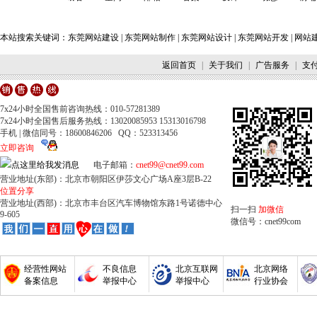
本站搜索关键词：
东莞网站建设
|
东莞网站制作
|
东莞网站设计
|
东莞网站开发
|
网站
返回首页
|
关于我们
|
广告服务
|
支
7x24小时全国售前咨询热线：010-57281389
7x24小时全国售后服务热线：13020085953 15313016798
手机 | 微信同号：18600846206 QQ：523313456
立即咨询
电子邮箱：
cnet99@cnet99.com
营业地址(东部)：北京市朝阳区伊莎文心广场A座3层B-22
位置分享
营业地址(西部)：北京市丰台区汽车博物馆东路1号诺德中心
扫一扫
加微信
9-605
微信号：cnet99com
经营性网站
不良信息
北京互联网
北京网络
备案信息
举报中心
举报中心
行业协会