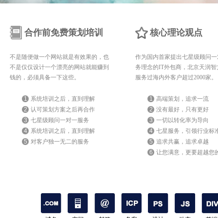
合作前免费策划培训
核心理论观点
不是随便做一个网站就是有效果的，也
作为国内首家提出七星级顾问一
不是仅仅设计一个漂亮的网站就能赚到
务理念的IT外包商，北京天润智
钱的，必须具备一下这些。
服务过海内外客户超过2000家。
1
系统培训之后，直到理解
1
高端策划，追求一流
2
认可策划方案之后再合作
2
没有最好，只有更好
3
七星级顾问一对一服务
3
一切以转化率为导向
4
系统培训之后，直到理解
4
七星服务，引领行业标
5
对客户独一无二的服务
5
追求共赢，追求卓越
6
让您满意，更要超越您
期待