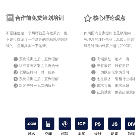
合作前免费策划培训
核心理论观点
不是随便做一个网站就是有效果的，也
作为国内首家提出七星级顾问一
不是仅仅设计一个漂亮的网站就能赚到
务理念的IT外包商，北京天润智
钱的，必须具备一下这些。
服务过海内外客户超过2000家。
1
系统培训之后，直到理解
1
高端策划，追求一流
2
认可策划方案之后再合作
2
没有最好，只有更好
3
七星级顾问一对一服务
3
一切以转化率为导向
4
系统培训之后，直到理解
4
七星服务，引领行业标
5
对客户独一无二的服务
5
追求共赢，追求卓越
6
让您满意，更要超越您
期待
域名
空间
邮箱
备案
设计
动态
前端