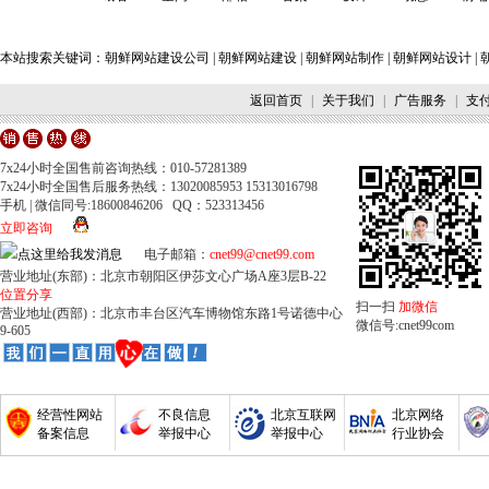
本站搜索关键词：
朝鲜网站建设公司
|
朝鲜网站建设
|
朝鲜网站制作
|
朝鲜网站设计
|
返回首页
|
关于我们
|
广告服务
|
支
7x24小时全国售前咨询热线：010-57281389
7x24小时全国售后服务热线：13020085953 15313016798
手机 | 微信同号:18600846206 QQ：523313456
立即咨询
电子邮箱：
cnet99@cnet99.com
营业地址(东部)：北京市朝阳区伊莎文心广场A座3层B-22
位置分享
扫一扫
加微信
营业地址(西部)：北京市丰台区汽车博物馆东路1号诺德中心
微信号:cnet99com
9-605
经营性网站
不良信息
北京互联网
北京网络
备案信息
举报中心
举报中心
行业协会